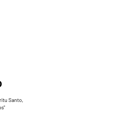
O
o
ritu Santo,
os"